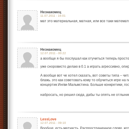
Незнакомец
11.07.2011 - 16:01
мат это материальная, матная, или все таки математи
Незнакомец
12.07.2011 - 00:22
а вообще я бы послушал как отучиться теперь просто
уже сноровисто делаю в 0.1 а играть агрессивно, оп
А вообще вот че хотел сказать, вот советы типа – чи
блажь. это как советовать кому то обучиться игре на
концертик Ингви Мальмстина. Больше конкретики, госп
набросать, но решил сюда, дабы ты опять не отлын
LessLove
12.07.2011 - 09:10
Вообще, есть матчасть. Распространенное слово, кот