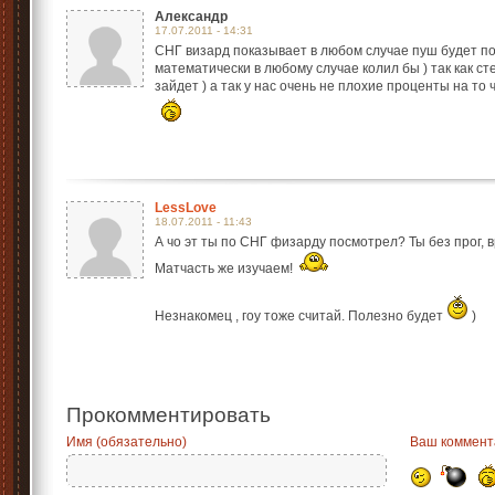
Александр
17.07.2011 - 14:31
СНГ визард показывает в любом случае пуш будет п
математически в любому случае колил бы ) так как ст
зайдет ) а так у нас очень не плохие проценты на то
LessLove
18.07.2011 - 11:43
А чо эт ты по СНГ физарду посмотрел? Ты без прог, 
Матчасть же изучаем!
Незнакомец , гоу тоже считай. Полезно будет
)
Прокомментировать
Имя (обязательно)
Ваш коммент