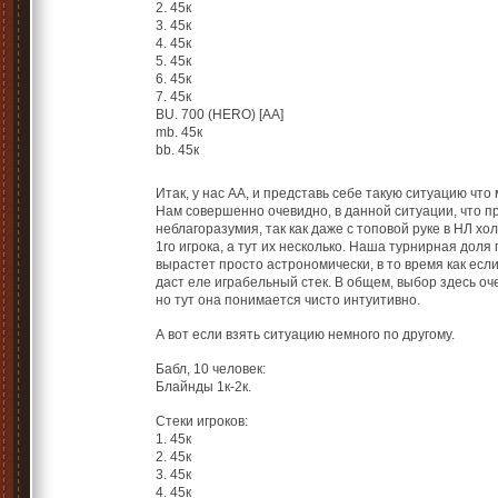
2. 45к
3. 45к
4. 45к
5. 45к
6. 45к
7. 45к
BU. 700 (HERO) [AA]
mb. 45к
bb. 45к
Итак, у нас АА, и представь себе такую ситуацию что
Нам совершенно очевидно, в данной ситуации, что п
неблагоразумия, так как даже с топовой руке в НЛ х
1го игрока, а тут их несколько. Наша турнирная доля
вырастет просто астрономически, в то время как ес
даст еле играбельный стек. В общем, выбор здесь о
но тут она понимается чисто интуитивно.
А вот если взять ситуацию немного по другому.
Бабл, 10 человек:
Блайнды 1к-2к.
Стеки игроков:
1. 45к
2. 45к
3. 45к
4. 45к