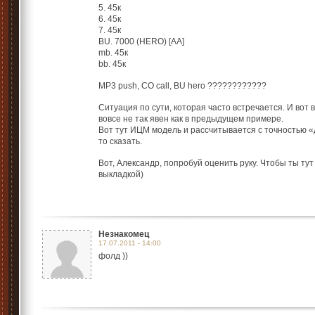
5. 45к
6. 45к
7. 45к
BU. 7000 (HERO) [AA]
mb. 45к
bb. 45к
MP3 push, CO call, BU hero ????????????
Ситуация по сути, которая часто встречается. И вот во
вовсе не так явен как в предыдущем примере.
Вот тут ИЦМ модель и рассчитывается с точностью «д
то сказать.
Вот, Александр, попробуй оценить руку. Чтобы ты ту
выкладкой)
Незнакомец
17.07.2011 - 14:00
фолд ))