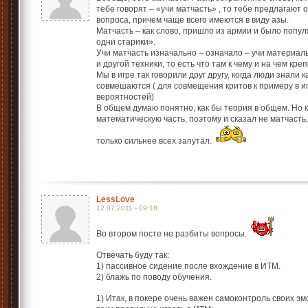
тебе говорят – «учи матчасть» , то тебе предлагают
вопроса, причем чаще всего имеются в виду азы.
Матчасть – как слово, пришло из армии и было попу
одни старики».
Учи матчасть изначально – означало – учи материал
и другой техники, то есть что там к чему и на чем креп
Мы в игре так говорили друг другу, когда люди знали 
совмешаются ( для совмещения критов к примеру в и
вероятностей)
В общем думаю понятно, как бы теория в общем. Но к
математическую часть, поэтому и сказал не матчасть,
только сильнее всех запутал.
LessLove
12.07.2011 - 09:18
Во втором посте не разбиты вопросы.
Отвечать буду так:
1) пассивное сидение после вхождение в ИТМ.
2) блажь по поводу обучения.
1) Итак, в покере очень важен самоконтроль своих эм