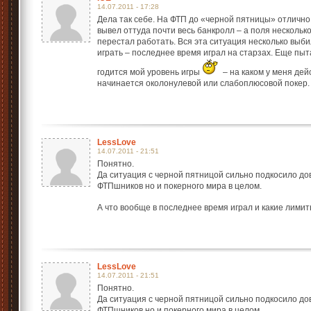
14.07.2011 - 17:28
Дела так себе. На ФТП до «черной пятницы» отлично
вывел оттуда почти весь банкролл – а поля нескольк
перестал работать. Вся эта ситуация несколько выби
играть – последнее время играл на старзах. Еще пыт
годится мой уровень игры
– на каком у меня дей
начинается околонулевой или слабоплюсовой покер.
LessLove
14.07.2011 - 21:51
Понятно.
Да ситуация с черной пятницой сильно подкосило до
ФТПшников но и покерного мира в целом.
А что вообще в последнее время играл и какие лимит
LessLove
14.07.2011 - 21:51
Понятно.
Да ситуация с черной пятницой сильно подкосило до
ФТПшников но и покерного мира в целом.