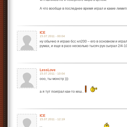
А что вообще в последнее время играл и какие лимит
ICE
15.07.2011 - 00:04
ну обычно я играю бсс нл200 – его в основном и игра
румах, и еще в разз несколько тысяч рук сыграл 2/4-1
LessLove
15.07.2011 - 10:04
ооо, ты монстр )))
а я тут поиграл как-то кеш..
ICE
15.07.2011 - 12:19