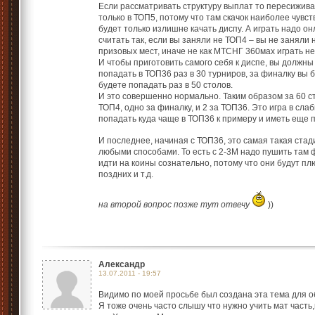
Если рассматривать структуру выплат то пересиживат
только в ТОП5, потому что там скачок наиболее чувст
будет только излишне качать диспу. А играть надо он
считать так, если вы заняли не ТОП4 – вы не заняли
призовых мест, иначе не как МТСНГ 360мах играть не
И чтобы приготовить самого себя к диспе, вы должн
попадать в ТОП36 раз в 30 турниров, за финалку вы б
будете попадать раз в 50 столов.
И это совершенно нормально. Таким образом за 60 ст
ТОП4, одно за финалку, и 2 за ТОП36. Это игра в сла
попадать куда чаще в ТОП36 к примеру и иметь еще п
И последнее, начиная с ТОП36, это самая такая стади
любыми способами. То есть с 2-3М надо пушить там 
идти на коины сознательно, потому что они будут плю
поздних и т.д.
на второй вопрос позже тут отвечу
))
Александр
13.07.2011 - 19:57
Видимо по моей просьбе был создана эта тема для 
Я тоже очень часто слышу что нужно учить мат часть,