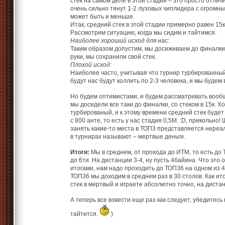
стек на самом деле в этой стадии – это просто отлич
очень сильно тянут 1-2 лузовых чиплидера с огромным
может быть и меньше.
Итак, средний стек в этой стадии примерно равен 15
Рассмотрим ситуацию, когда мы сидим и тайтимся.
Наиболее хороший исход для нас:
Таким образом допустим, мы досиживаем до финалки
руки, мы сохранили свой стек.
Плохой исход:
Наиболее часто, учитывая что турнир турбированный 
будут нас будут коллить по 2-3 человека, и мы будем
Но будем оптимистами, и будем рассматривать вообщ
мы досидели все таки до финалки, со стеком в 15к. 
турбированый, и к этому времени средний стек будет 
с 800 анте, то есть у нас стадия 0,5М. :D, прикольно
занять какие-то места в ТОП3 представляется нереал
в турнирах называют – мертвые деньги.
Итоги:
Мы в среднем, от прохода до ИТМ, то есть до 
до 6ти. На дистанции 3-4, ну пусть 4байина. Что это 
итогами, нам надо проходить до ТОП36 на одном из 4е
ТОП36 мы доходим в среднем раз в 30 столов. Как ит
стек в мертвый и играете абсолютно точно, на диста
А теперь все взвести еще раз как следует, убедитес
тайтится.
)