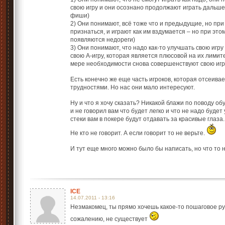
свою игру и они осознано продолжают играть дальше
фиши)
2) Они понимают, всё тоже что и предыдущие, но при
признаться, и играют как им вздумается – но при это
появляются недореги)
3) Они понимают, что надо как-то улучшать свою иг
свою А-игру, которая является плюсовой на их лимит
мере необходимости снова совершенствуют свою игру
Есть конечно же еще часть игроков, которая отсеивае
трудностями. Но нас они мало интересуют.
Ну и что я хочу сказать? Никакой блажи по поводу об
и не говорил вам что будет легко и что не надо будет
стеки вам в покере будут отдавать за красивые глаза.
Не кто не говорит. А если говорит то не верьте.
И тут еще много можно было бы написать, но что то н
ICE
14.07.2011 - 13:16
Незмакомец, ты прямо хочешь какое-то пошаговое рук
сожалению, не существует