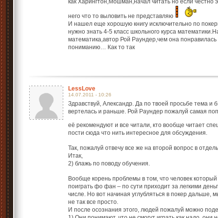
как Харингтон,Мошман,начал читать но если честно эт
него что то выловить не представляю
И нашел еще хорошую книгу исключительно по покер
нужно знать 4-5 класс школьного курса математики.
математика,автор Рой Раундер,чем она понравилась да
пониманию… Как то так
LessLove
14.07.2011 - 10:26
Здравствуй, Александр. Да по твоей просьбе тема и 
вертелась и раньше. Рой Раундер пожалуй самая поп
её рекомендуют и все читали, кто вообще читает спе
пости сюда что нить интересное для обсуждения.
Так, пожалуй отвечу все же на второй вопрос в отдел
Итак,
2) блажь по поводу обучения.
Вообще корень проблемы в том, что человек который 
поиграть фо фан – по сути приходит за легкими деньга
числе. Но вот начиная углубляться в покер дальше, м
не так все просто.
И после осознания этого, людей пожалуй можно подел
1) Они понимают, что не смогут играть как надо, они