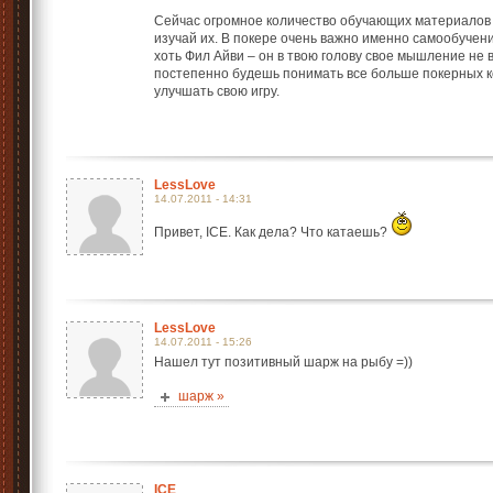
Сейчас огромное количество обучающих материалов 
изучай их. В покере очень важно именно самообучени
хоть Фил Айви – он в твою голову свое мышление не
постепенно будешь понимать все больше покерных к
улучшать свою игру.
LessLove
14.07.2011 - 14:31
Привет, ICE. Как дела? Что катаешь?
LessLove
14.07.2011 - 15:26
Нашел тут позитивный шарж на рыбу =))
шарж »
ICE